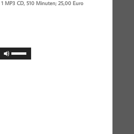
 1 MP3 CD, 510 Minuten; 25,00 Euro
Pfeiltasten
0
Hoch/Runter
benutzen,
um
die
Lautstärke
zu
regeln.