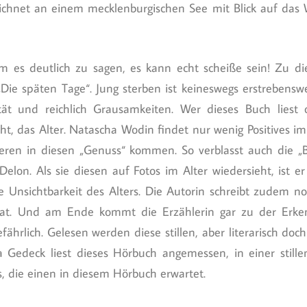
ichnet an einem mecklenburgischen See mit Blick auf das
, um es deutlich zu sagen, es kann echt scheiße sein! Zu
ie späten Tage“. Jung sterben ist keineswegs erstrebenswer
ität und reichlich Grausamkeiten. Wer dieses Buch lies
, das Alter. Natascha Wodin findet nur wenig Positives im 
nderen in diesen „Genuss“ kommen. So verblasst auch die 
elon. Als sie diesen auf Fotos im Alter wiedersieht, ist er
e Unsichtbarkeit des Alters. Die Autorin schreibt zudem n
t. Und am Ende kommt die Erzählerin gar zu der Erkennt
ährlich. Gelesen werden diese stillen, aber literarisch do
 Gedeck liest dieses Hörbuch angemessen, in einer stille
s, die einen in diesem Hörbuch erwartet.