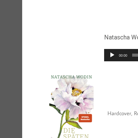
Natascha Wo
Audio-
00:00
Player
Hardcover, Row