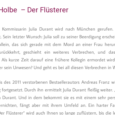
 Holbe – Der Flüsterer
er Kommissarin Julia Durant wird nach München gerufen
Sein letzter Wunsch: Julia soll zu seiner Beerdigung erschei
 allein, das sich gerade mit dem Mord an einer Frau heru
rückkehrt, geschieht ein weiteres Verbrechen, und das
 Als kurze Zeit darauf eine frühere Kollegin ermordet wird, 
r sein Unwesen? Und geht es bei all diesen Verbrechen in W
s des 2011 verstorbenen Bestsellerautors Andreas Franz wi
 fortgesetzt. Durch ihn ermittelt Julia Durant fleißig weiter. 
lia Durant. Und in dem bekommt sie es mit einem sehr pers
 vernichten, fängt aber mit ihrem Umfeld an. Ein harter F
er Flüsterer“ wird auch Ihnen so lange zuflüstern, bis die 