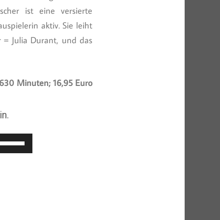
scher ist eine versierte
pielerin aktiv. Sie leiht
r = Julia Durant, und das
630 Minuten; 16,95 Euro
n.
Pfeiltasten
Hoch/Runter
benutzen,
um
die
Lautstärke