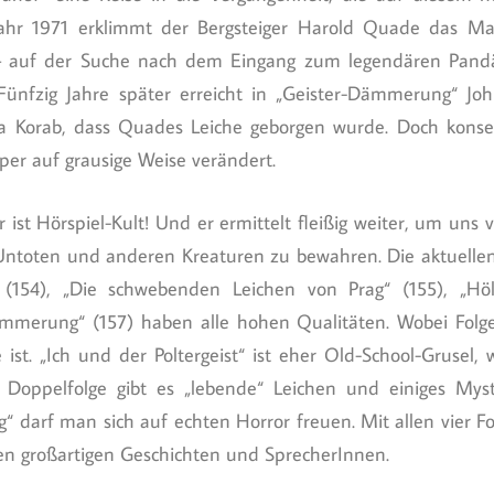
 Jahr 1971 erklimmt der Bergsteiger Harold Quade das M
– auf der Suche nach dem Eingang zum legendären Pan
ünfzig Jahre später erreicht in „Geister-Dämmerung“ John
 Korab, dass Quades Leiche geborgen wurde. Doch konserv
rper auf grausige Weise verändert.
ir ist Hörspiel-Kult! Und er ermittelt fleißig weiter, um un
Untoten und anderen Kreaturen zu bewahren. Die aktuellen 
t“ (154), „Die schwebenden Leichen von Prag“ (155), „Hö
ämmerung“ (157) haben alle hohen Qualitäten. Wobei Folg
 ist. „Ich und der Poltergeist“ ist eher Old-School-Grusel, 
 Doppelfolge gibt es „lebende“ Leichen und einiges Mysti
darf man sich auf echten Horror freuen. Mit allen vier Fo
en großartigen Geschichten und SprecherInnen.