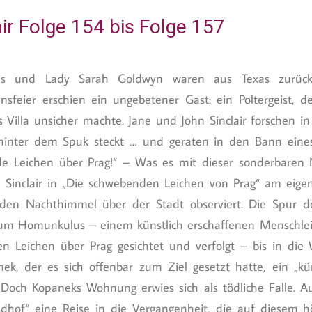
ir Folge 154 bis Folge 157
ins und Lady Sarah Goldwyn waren aus Texas zurück
nsfeier erschien ein ungebetener Gast: ein Poltergeist, 
 Villa unsicher machte. Jane und John Sinclair forschen in 
hinter dem Spuk steckt … und geraten in den Bann eines 
e Leichen über Prag!“ – Was es mit dieser sonderbaren N
 Sinclair in „Die schwebenden Leichen von Prag“ am eigen
 den Nachthimmel über der Stadt observiert. Die Spur 
um Homunkulus – einem künstlich erschaffenen Menschlein.
n Leichen über Prag gesichtet und verfolgt – bis in die
ek, der es sich offenbar zum Ziel gesetzt hatte, ein „kü
 Doch Kopaneks Wohnung erwies sich als tödliche Falle. Au
edhof“ eine Reise in die Vergangenheit, die auf diesem h