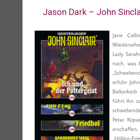
Jason Dark – John Sincla
Jane Coll
Wiedersehe
Lady Sarahs
nach, was 
„Schwebend
erfuhr John
Ballonkorb
führt ihn z
schwebende
Petar Kopan
erschaffen.
„Höllen-Fri