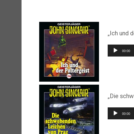
„Ich und 
Audio-
00:00
Player
„Die schw
Audio-
00:00
Player