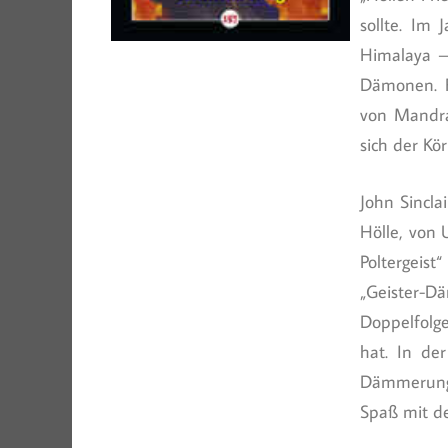
sollte. Im
Himalaya 
Dämonen. F
von Mandra
sich der Kö
John Sincla
Hölle, von 
Poltergeis
„Geister-D
Doppelfolge
hat. In der
Dämmerung“ 
Spaß mit d