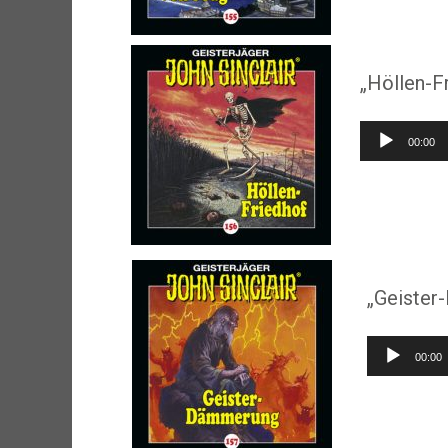
„Höllen-F
Audio-
00:00
Player
„Geister
Audio-
00:00
Player