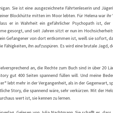
chigan. Sie ist eine ausgezeichnete Fährtenleserin und Jäger
in einer Blockhütte mitten im Moor lebten. Für Helena war ihr
ass er in Wahrheit ein gefährlicher Psychopath ist, der 
hme gesorgt, und seit Jahren sitzt er nun im Hochsicherheit
ein Gefangener von dort entkommen ist, weiß sie sofort, das
ie Fähigkeiten, ihn aufzuspüren. Es wird eine brutale Jagd, 
ielversprechend an, die Rechte zum Buch sind in über 20 L
Story gut 400 Seiten spannend füllen will. Und meine Bed
er“ lebt mehr in der Vergangenheit, als in der Gegenwart, sp
liche Story, die spannend wäre, sehr verkürzen. Mit der Hel
urchaus wert ist, sie kennen zu lernen.
örverlag. Gelesen von Julia Nachtmann. Sie schafft es, dass