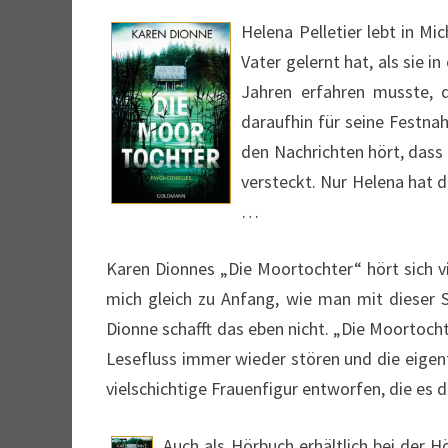
Helena Pelletier lebt in Mi
Vater gelernt hat, als sie 
Jahren erfahren musste, d
daraufhin für seine Festna
den Nachrichten hört, dass 
versteckt. Nur Helena hat d
…
Karen Dionnes „Die Moortochter“ hört sich v
mich gleich zu Anfang, wie man mit dieser 
Dionne schafft das eben nicht. „Die Moortocht
Lesefluss immer wieder stören und die eigent
vielschichtige Frauenfigur entworfen, die es d
Auch als Hörbuch erhältlich bei der H