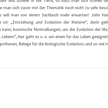
ehr und schwer in die Tiefe, so dass man sich schnell la
e man sich zuvor mit der Thematik noch nicht zu sehr besch
as will man von einem Sachbuch mehr erwarten! John Han
ist: „Entstehung und Evolution der Materie“, darin geh
ren kann; kosmische Mutmaßungen; um die Evolution der Ma
s Lebens“, hier geht es u. a. um einen für das Leben geeign
othesen; Belege für die biologische Evolution; und so viel 