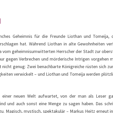
d
ches Geheimnis für die Freunde Liothan und Tomeija, d
rschlagen hat. Während Liothan in alte Gewohnheiten verf
vom geheimnisumwitterten Herrscher der Stadt zur oberste
 nur gegen Verbrechen und mörderische Intrigen vorgehen 
 nicht genug: Zwei benachbarte Königreiche rüsten sich zu
ligkeiten verwickelt – und Liothan und Tomeija werden plötz
it einer neuen Welt aufwartet, von der man als Leser 
sind und auch sonst eine Menge zu sagen haben. Das schrie
zu. Magisch, mystisch, spektakulär – Markus Heitz erneut