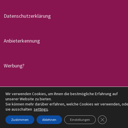
Datenschutzerklärung
Anbieterkennung
Werbung?
Wir verwenden Cookies, um Ihnen die bestmögliche Erfahrung auf
Copyright © 2026
denglers-buchkritik.de
. Mit Stolz
unserer Website zu bieten.
präsentiert von
WordPress
und
Bam
.
Sie können mehr darüber erfahren, welche Cookies wir verwenden, od
sie ausschalten
settings
.
GDPR COOKIE-
Zustimmen
Ablehnen
Einstellungen