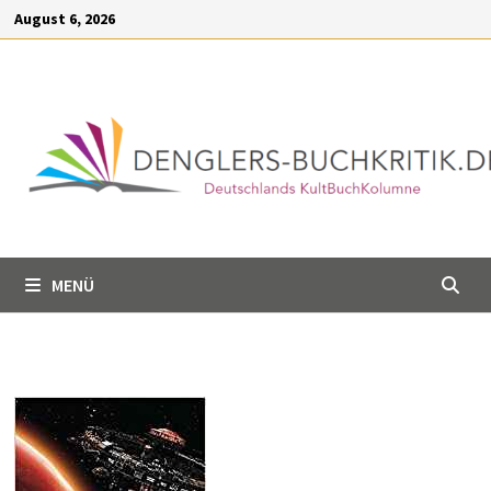
Inhalt
Zum
August 6, 2026
springen
Inhalt
springen
MENÜ