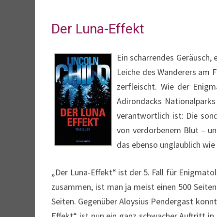
Der Luna-Effekt
Ein scharrendes Geräusch, e
Leiche des Wanderers am Fu
zerfleischt. Wie der Enig
Adirondacks Nationalparks
verantwortlich ist: Die son
von verdorbenem Blut – un
das ebenso unglaublich wie 
„Der Luna-Effekt“ ist der 5. Fall für Enigma
zusammen, ist man ja meist einen 500 Seiten 
Seiten. Gegenüber Aloysius Pendergast konnte
Effekt“ ist nun ein ganz schwacher Auftritt i