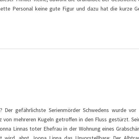
tte Personal keine gute Figur und dazu hat die kurze Ge
t? Der gefährlichste Serienmörder Schwedens wurde vor J
z von mehreren Kugeln getroffen in den Fluss gestürzt. Se
oonna Linnas toter Ehefrau in der Wohnung eines Grabschä
 wird, ahnt Joona Linna das Unvorstellbare: Der Albtr