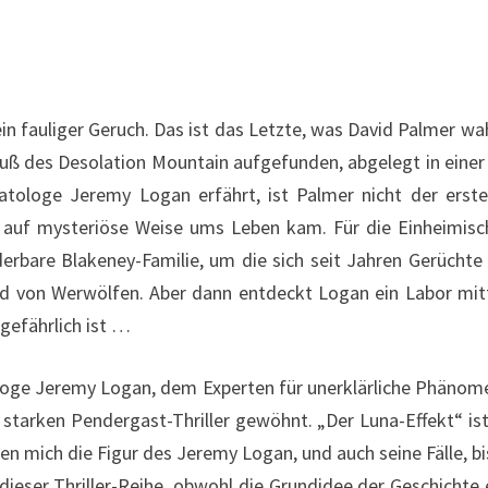
in fauliger Geruch. Das ist das Letzte, was David Palmer wah
ß des Desolation Mountain aufgefunden, abgelegt in einer 
matologe Jeremy Logan erfährt, ist Palmer nicht der erst
 auf mysteriöse Weise ums Leben kam. Für die Einheimisch
derbare Blakeney-Familie, um die sich seit Jahren Gerüchte
d von Werwölfen. Aber dann entdeckt Logan ein Labor mitt
gefährlich ist …
tologe Jeremy Logan, dem Experten für unerklärliche Phänome
starken Pendergast-Thriller gewöhnt. „Der Luna-Effekt“ ist
n mich die Figur des Jeremy Logan, und auch seine Fälle, bi
n dieser Thriller-Reihe, obwohl die Grundidee der Geschichte