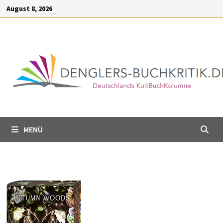
Inhalt
Zum
August 8, 2026
springen
Inhalt
springen
MENÜ