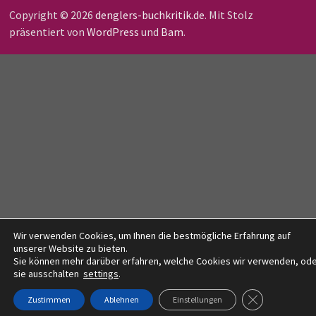
Copyright © 2026
denglers-buchkritik.de
. Mit Stolz
präsentiert von
WordPress
und
Bam
.
Wir verwenden Cookies, um Ihnen die bestmögliche Erfahrung auf
unserer Website zu bieten.
Sie können mehr darüber erfahren, welche Cookies wir verwenden, od
sie ausschalten
settings
.
GDPR COOKIE-
Zustimmen
Ablehnen
Einstellungen