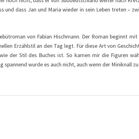
er noch nicht, dass er von Süddeutschland weiter nach Kreta
s und dass Jan und Maria wieder in sein Leben treten – zw
ebütroman von Fabian Hischmann. Der Roman beginnt mit e
ellen Erzählstil an den Tag legt. Für diese Art von Geschic
ie der Stil des Buches ist. So kamen mir die Figuren wäh
tig spannend wurde es auch nicht, auch wenn der Miniknall z