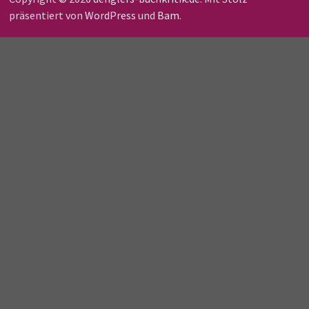
präsentiert von
WordPress
und
Bam
.