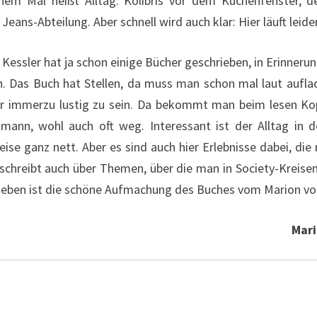
em Mal heißt Alltag: Kolibris vor dem Küchenfenster, de
eans-Abteilung. Aber schnell wird auch klar: Hier läuft lei
Kessler hat ja schon einige Bücher geschrieben, in Erinnerun
n. Das Buch hat Stellen, da muss man schon mal laut auflac
ber immerzu lustig zu sein. Da bekommt man beim lesen Ko
kmann, wohl auch oft weg. Interessant ist der Alltag i
ise ganz nett. Aber es sind auch hier Erlebnisse dabei, di
r schreibt auch über Themen, über die man in Society-Kreise
ben ist die schöne Aufmachung des Buches vom Marion von
Mari