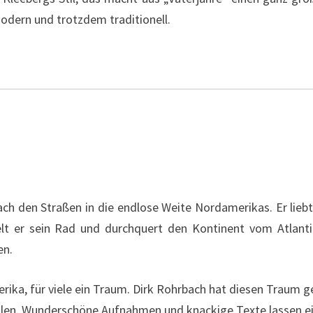
modern und trotzdem traditionell.
ach den Straßen in die endlose Weite Nordamerikas. Er liebt
lt er sein Rad und durchquert den Kontinent vom Atlant
en.
ka, für viele ein Traum. Dirk Rohrbach hat diesen Traum gele
hlen. Wunderschöne Aufnahmen und knackige Texte lassen ei