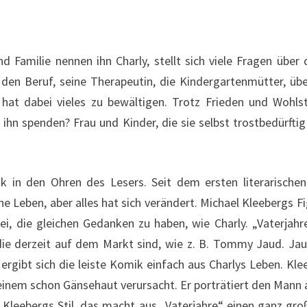
 Familie nennen ihn Charly, stellt sich viele Fragen über 
 den Beruf, seine Therapeutin, die Kindergartenmütter, übe
 hat dabei vieles zu bewältigen. Trotz Frieden und Wohls
ihn spenden? Frau und Kinder, die sie selbst trostbedürftig
.
ik in den Ohren des Lesers. Seit dem ersten literarischen
 Leben, aber alles hat sich verändert. Michael Kleebergs Fig
ei, die gleichen Gedanken zu haben, wie Charly. „Vaterjah
ie derzeit auf dem Markt sind, wie z. B. Tommy Jaud. Jau
ergibt sich die leiste Komik einfach aus Charlys Leben. Klee
 einem schon Gänsehaut verursacht. Er porträtiert den Mann
 Kleebergs Stil, das macht aus „Vaterjahre“ einen ganz gr