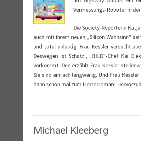
am Highway wieder. Mit ein
Vermessungs-Roboter in der J
Die Society-Reporterin Katja 
auch mit ihrem neuen „Silicon Wahnsinn“ sei
und total unlustig. Frau Kessler versucht a
Deswegen ist Schatzi, „BILD“-Chef Kai Die
vorkommt. Den erzählt Frau Kessler stellenwe
Sie sind einfach langweilig. Und Frau Kessle
dann schon mal zum Horrorroman! Hervorzuhe
Michael Kleeberg