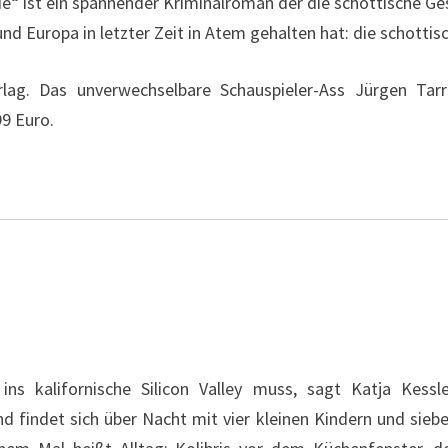
“ ist ein spannender Kriminalroman der die schottische Gesel
und Europa in letzter Zeit in Atem gehalten hat: die schotti
rlag. Das unverwechselbare Schauspieler-Ass Jürgen Tar
9 Euro.
 ins kalifornische Silicon Valley muss, sagt Katja Kes
d findet sich über Nacht mit vier kleinen Kindern und sie