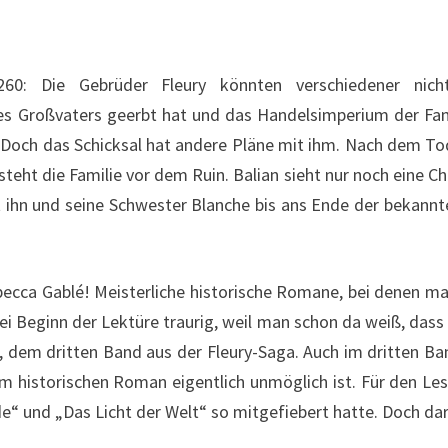
1260: Die Gebrüder Fleury könnten verschiedener nic
es Großvaters geerbt hat und das Handelsimperium der Fam
 Doch das Schicksal hat andere Pläne mit ihm. Nach dem To
d steht die Familie vor dem Ruin. Balian sieht nur noch eine 
 ihn und seine Schwester Blanche bis ans Ende der bekannte
ecca Gablé! Meisterliche historische Romane, bei denen man
ei Beginn der Lektüre traurig, weil man schon da weiß, dass 
, dem dritten Band aus der Fleury-Saga. Auch im dritten Ban
 im historischen Roman eigentlich unmöglich ist. Für den Lese
rde“ und „Das Licht der Welt“ so mitgefiebert hatte. Doch d