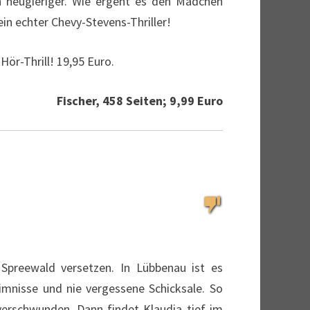
h neugieriger. Wie ergeht es den Mädchen
in echter Chevy-Stevens-Thriller!
Hör-Thrill! 19,95 Euro.
Fischer, 458 Seiten; 9,99 Euro
 Spreewald versetzen. In Lübbenau ist es
imnisse und nie vergessene Schicksale. So
 verschwunden. Dann findet Klaudia tief im