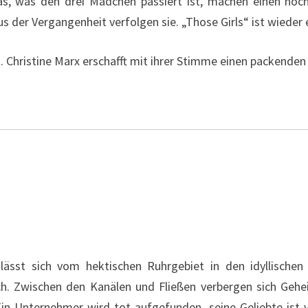
das, was den drei Mädchen passiert ist, machen einen noc
 der Vergangenheit verfolgen sie. „Those Girls“ ist wieder e
. Christine Marx erschafft mit ihrer Stimme einen packenden 
 lässt sich vom hektischen Ruhrgebiet in den idyllischen
ch. Zwischen den Kanälen und Fließen verbergen sich Gehe
 Ein Unternehmer wird tot aufgefunden, seine Geliebte ist