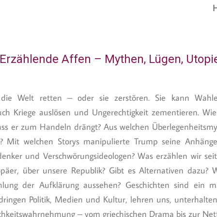
H
 Erzählende Affen – Mythen, Lügen, Utopi
 die Welt retten – oder sie zerstören. Sie kann Wahle
ch Kriege auslösen und Ungerechtigkeit zementieren. Wie 
ass er zum Handeln drängt? Aus welchen Überlegenheitsm
? Mit welchen Storys manipulierte Trump seine Anhänge
enker und Verschwörungsideologen? Was erzählen wir seit
ropäer, über unsere Republik? Gibt es Alternativen dazu? 
lung der Aufklärung aussehen? Geschichten sind ein ma
hdringen Politik, Medien und Kultur, lehren uns, unterhalte
ichkeitswahrnehmung – vom griechischen Drama bis zur Netfl