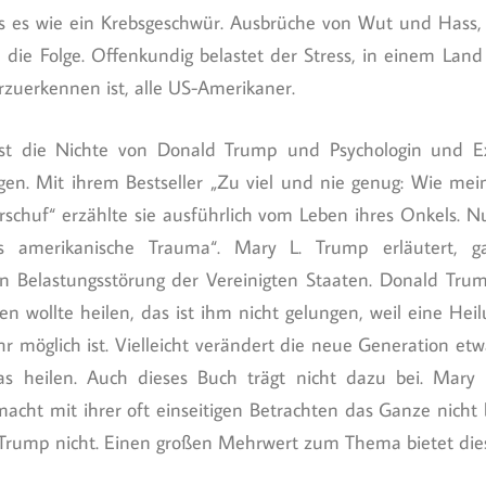
 es wie ein Krebsgeschwür. Ausbrüche von Wut und Hass, 
 die Folge. Offenkundig belastet der Stress, in einem Lan
rzuerkennen ist, alle US-Amerikaner.
st die Nichte von Donald Trump und Psychologin und Ex
gen. Mit ihrem Bestseller „Zu viel und nie genug: Wie mei
schuf“ erzählte sie ausführlich vom Leben ihres Onkels. N
s amerikanische Trauma“. Mary L. Trump erläutert, g
n Belastungsstörung der Vereinigten Staaten. Donald Trump
en wollte heilen, das ist ihm nicht gelungen, weil eine He
möglich ist. Vielleicht verändert die neue Generation etwas
 heilen. Auch dieses Buch trägt nicht dazu bei. Mary L.
acht mit ihrer oft einseitigen Betrachten das Ganze nicht b
 Trump nicht. Einen großen Mehrwert zum Thema bietet dies