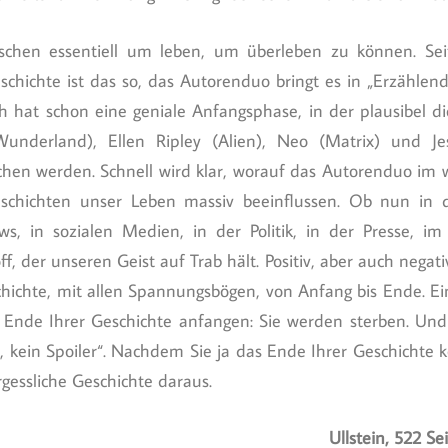
schen essentiell um leben, um überleben zu können. Se
chichte ist das so, das Autorenduo bringt es in „Erzählen
h hat schon eine geniale Anfangsphase, in der plausibel d
Wunderland), Ellen Ripley (Alien), Neo (Matrix) und J
chen werden. Schnell wird klar, worauf das Autorenduo im 
schichten unser Leben massiv beeinflussen. Ob nun in de
s, in sozialen Medien, in der Politik, in der Presse, i
ff, der unseren Geist auf Trab hält. Positiv, aber auch nega
schichte, mit allen Spannungsbögen, von Anfang bis Ende. E
 Ende Ihrer Geschichte anfangen: Sie werden sterben. Und 
n, kein Spoiler“. Nachdem Sie ja das Ende Ihrer Geschichte
gessliche Geschichte daraus.
Ullstein, 522 Se