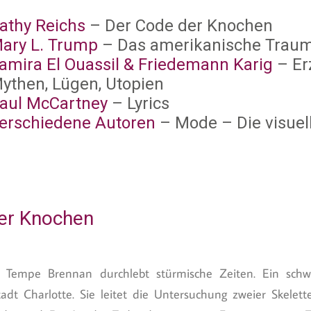
athy Reichs
– Der Code der Knochen
ary L. Trump
– Das amerikanische Trau
amira El Ouassil & Friedemann Karig
– Er
ythen, Lügen, Utopien
aul McCartney
– Lyrics
erschiedene Autoren
– Mode – Die visuel
der Knochen
n Tempe Brennan durchlebt stürmische Zeiten. Ein schw
dt Charlotte. Sie leitet die Untersuchung zweier Skelett