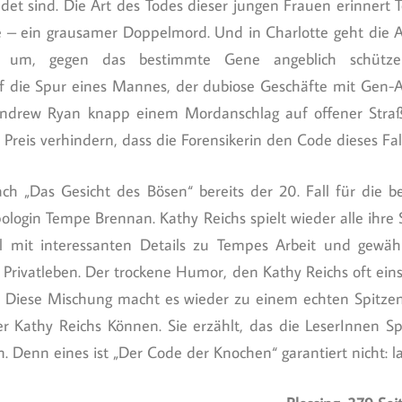
det sind. Die Art des Todes dieser jungen Frauen erinnert
e – ein grausamer Doppelmord. Und in Charlotte geht die 
m um, gegen das bestimmte Gene angeblich schützen
 die Spur eines Mannes, der dubiose Geschäfte mit Gen-
Andrew Ryan knapp einem Mordanschlag auf offener Str
 Preis verhindern, dass die Forensikerin den Code dieses Fall
h „Das Gesicht des Bösen“ bereits der 20. Fall für die be
ologin Tempe Brennan. Kathy Reichs spielt wieder alle ihre 
l mit interessanten Details zu Tempes Arbeit und gewäh
Privatleben. Der trockene Humor, den Kathy Reichs oft einse
t. Diese Mischung macht es wieder zu einem echten Spitze
er Kathy Reichs Können. Sie erzählt, das die LeserInnen 
n. Denn eines ist „Der Code der Knochen“ garantiert nicht: la