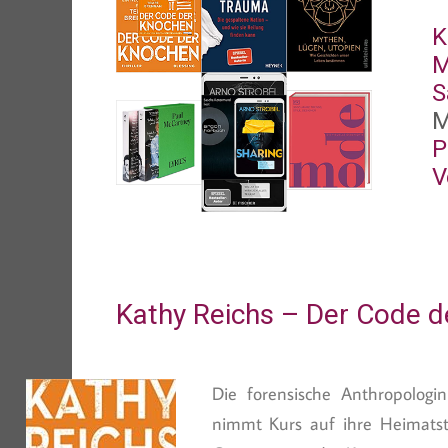
K
M
S
M
P
V
Kathy Reichs – Der Code 
Die forensische Anthropologi
nimmt Kurs auf ihre Heimatsta