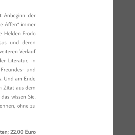
it Anbeginn der
de Affen“ immer
ie Helden Frodo
esus und deren
weiteren Verlauf
r Literatur, in
m Freundes- und
tiv. Und am Ende
in Zitat aus dem
das wissen Sie.
 kennen, ohne zu
iten; 22,00 Euro