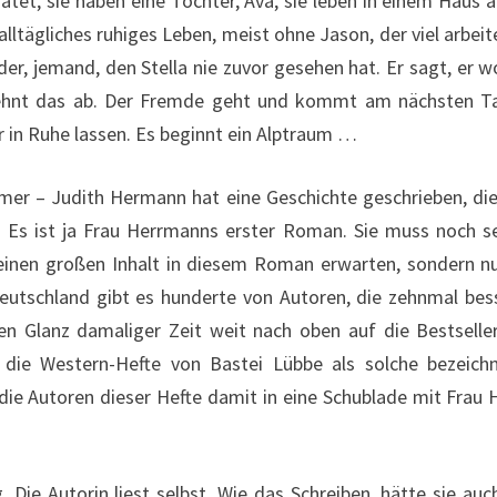
ratet, sie haben eine Tochter, Ava, sie leben in einem Haus
 alltägliches ruhiges Leben, meist ohne Jason, der viel arbei
er, jemand, den Stella nie zuvor gesehen hat. Er sagt, er wo
a lehnt das ab. Der Fremde geht und kommt am nächsten 
hr in Ruhe lassen. Es beginnt ein Alptraum …
er – Judith Hermann hat eine Geschichte geschrieben, die ei
 Es ist ja Frau Herrmanns erster Roman. Sie muss noch se
einen großen Inhalt in diesem Roman erwarten, sondern nur
 Deutschland gibt es hunderte von Autoren, die zehnmal be
en Glanz damaliger Zeit weit nach oben auf die Bestsell
die Western-Hefte von Bastei Lübbe als solche bezeichn
ie Autoren dieser Hefte damit in eine Schublade mit Frau
g. Die Autorin liest selbst. Wie das Schreiben, hätte sie a