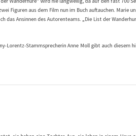
 der Wanderhure“ wird nie langweilig, da auf den fast 700 S
e zwei Figuren aus dem Film nun im Buch auftauchen. Marie u
auch das Ansinnen des Autorenteams. „Die List der Wanderhur
. Iny-Lorentz-Stammsprecherin Anne Moll gibt auch diesem h