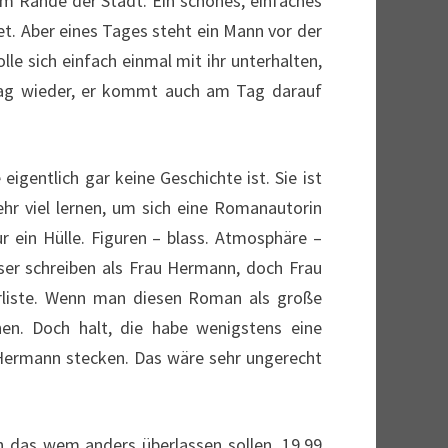
 am Rande der Stadt. Ein schönes, einfaches
tet. Aber eines Tages steht ein Mann vor der
lle sich einfach einmal mit ihr unterhalten,
Tag wieder, er kommt auch am Tag darauf
gentlich gar keine Geschichte ist. Sie ist
hr viel lernen, um sich eine Romanautorin
 ein Hülle. Figuren – blass. Atmosphäre –
sser schreiben als Frau Hermann, doch Frau
erliste. Wenn man diesen Roman als große
en. Doch halt, die habe wenigstens eine
 Hermann stecken. Das wäre sehr ungerecht
uch das wem anders überlassen sollen. 19,99