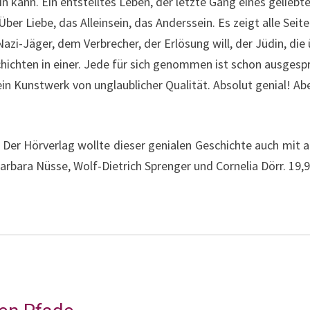
ein kann. Ein entstelltes Leben, der letzte Gang eines gelie
ber Liebe, das Alleinsein, das Anderssein. Es zeigt alle Seit
Nazi-Jäger, dem Verbrecher, der Erlösung will, der Jüdin, die
schichten in einer. Jede für sich genommen ist schon ausges
 Kunstwerk von unglaublicher Qualität. Absolut genial! Ab
g. Der Hörverlag wollte dieser genialen Geschichte auch mit
Barbara Nüsse, Wolf-Dietrich Sprenger und Cornelia Dörr. 19,