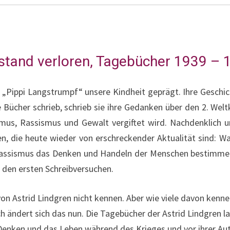
stand verloren, Tagebücher 1939 – 
it „Pippi Langstrumpf“ unsere Kindheit geprägt. Ihre Geschi
Bücher schrieb, schrieb sie ihre Gedanken über den 2. Weltk
mus, Rassismus und Gewalt vergiftet wird. Nachdenklich und
n, die heute wieder von erschreckender Aktualität sind: Wa
Rassismus das Denken und Handeln der Menschen bestimme
 den ersten Schreibversuchen.
 von Astrid Lindgren nicht kennen. Aber wie viele davon ken
 ändert sich das nun. Die Tagebücher der Astrid Lindgren las
 Denken und das Leben während des Krieges und vor ihrer Aut