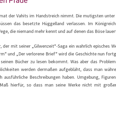
ten Pfade
imat der Vahits im Handstreich nimmt. Die mutigsten unter
müssen das besetzte Hüggelland verlassen. Im Königreich
ege, die niemand mehr kennt und auf denen das Böse lauert
, der mit seiner „Gilwenzeit“-Saga ein wahrlich episches W
m“ und „Der verlorene Brief“ wird die Geschichte nun fortg
 seinen Bücher zu lesen bekommt. Was aber das Problem i
ächlichkeiten werden dermaßen aufgebläht, dass man wäh
uch ausführliche Beschreibungen haben. Umgebung, Figur
Maß hierfür, so dass man seine Werke nicht mit großer 