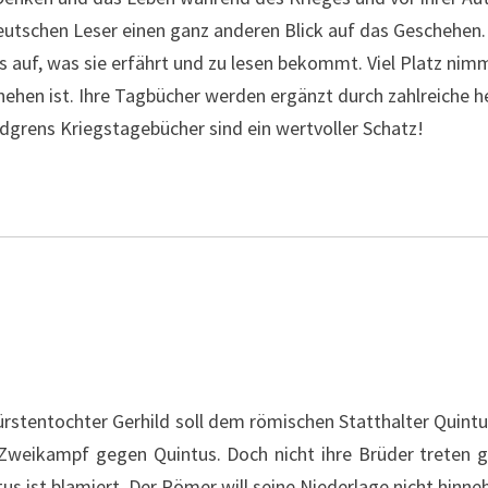
deutschen Leser einen ganz anderen Blick auf das Geschehen
 auf, was sie erfährt und zu lesen bekommt. Viel Platz nim
en ist. Ihre Tagbücher werden ergänzt durch zahlreiche hei
indgrens Kriegstagebücher sind ein wertvoller Schatz!
ürstentochter Gerhild soll dem römischen Statthalter Quintu
nen Zweikampf gegen Quintus. Doch nicht ihre Brüder treten 
tus ist blamiert. Der Römer will seine Niederlage nicht hinn