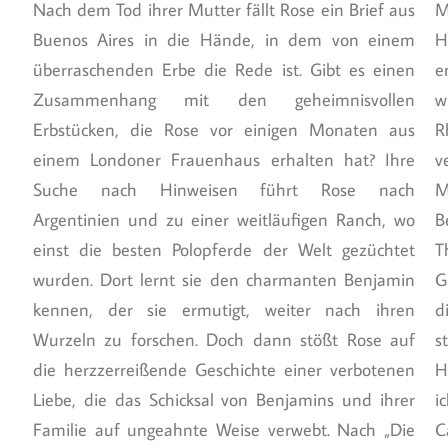
Nach dem Tod ihrer Mutter fällt Rose ein Brief aus
M
Buenos Aires in die Hände, in dem von einem
H
überraschenden Erbe die Rede ist. Gibt es einen
e
Zusammenhang mit den geheimnisvollen
w
Erbstücken, die Rose vor einigen Monaten aus
R
einem Londoner Frauenhaus erhalten hat? Ihre
v
Suche nach Hinweisen führt Rose nach
M
Argentinien und zu einer weitläufigen Ranch, wo
B
einst die besten Polopferde der Welt gezüchtet
T
wurden. Dort lernt sie den charmanten Benjamin
G
kennen, der sie ermutigt, weiter nach ihren
d
Wurzeln zu forschen. Doch dann stößt Rose auf
s
die herzzerreißende Geschichte einer verbotenen
H
Liebe, die das Schicksal von Benjamins und ihrer
i
Familie auf ungeahnte Weise verwebt. Nach „Die
C