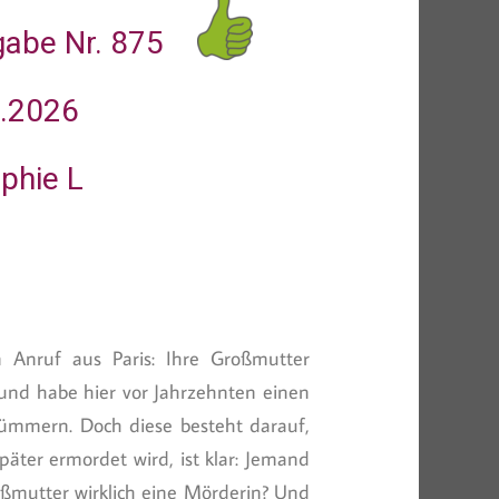
gabe Nr. 875
1.2026
phie L
 Anruf aus Paris: Ihre Großmutter
 und habe hier vor Jahrzehnten einen
 kümmern. Doch diese besteht darauf,
päter ermordet wird, ist klar: Jemand
oßmutter wirklich eine Mörderin? Und