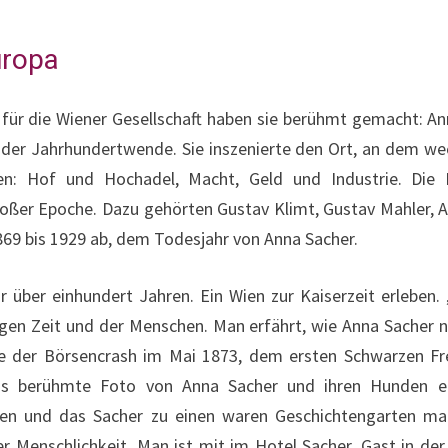
uropa
 für die Wiener Gesellschaft haben sie berühmt gemacht: An
 der Jahrhundertwende. Sie inszenierte den Ort, an dem we
n: Hof und Hochadel, Macht, Geld und Industrie. Die 
großer Epoche. Dazu gehörten Gustav Klimt, Gustav Mahler, A
1869 bis 1929 ab, dem Todesjahr von Anna Sacher.
r über einhundert Jahren. Ein Wien zur Kaiserzeit erleben
gen Zeit und der Menschen. Man erfährt, wie Anna Sacher 
ie der Börsencrash im Mai 1873, dem ersten Schwarzen Frei
 das berühmte Foto von Anna Sacher und ihren Hunden e
aben und das Sacher zu einen waren Geschichtengarten ma
r Menschlichkeit. Man ist mit im Hotel Sacher, Gast in der