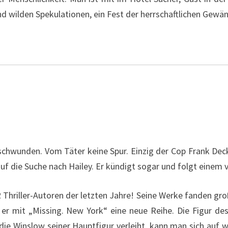
d wilden Spekulationen, ein Fest der herrschaftlichen Gewä
erschwunden. Vom Täter keine Spur. Einzig der Cop Frank De
uf die Suche nach Hailey. Er kündigt sogar und folgt einem 
R Thriller-Autoren der letzten Jahre! Seine Werke fanden 
 er mit „Missing. New York“ eine neue Reihe. Die Figur des 
die Winslow seiner Hauptfigur verleiht, kann man sich auf we