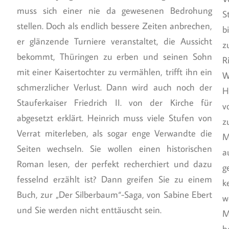
muss sich einer nie da gewesenen Bedrohung
S
stellen. Doch als endlich bessere Zeiten anbrechen,
b
er glänzende Turniere veranstaltet, die Aussicht
z
bekommt, Thüringen zu erben und seinen Sohn
R
mit einer Kaisertochter zu vermählen, trifft ihn ein
W
schmerzlicher Verlust. Dann wird auch noch der
H
Stauferkaiser Friedrich II. von der Kirche für
v
abgesetzt erklärt. Heinrich muss viele Stufen von
z
Verrat miterleben, als sogar enge Verwandte die
M
Seiten wechseln. Sie wollen einen historischen
a
Roman lesen, der perfekt recherchiert und dazu
g
fesselnd erzählt ist? Dann greifen Sie zu einem
k
Buch, zur „Der Silberbaum“-Saga, von Sabine Ebert
w
und Sie werden nicht enttäuscht sein.
M
h