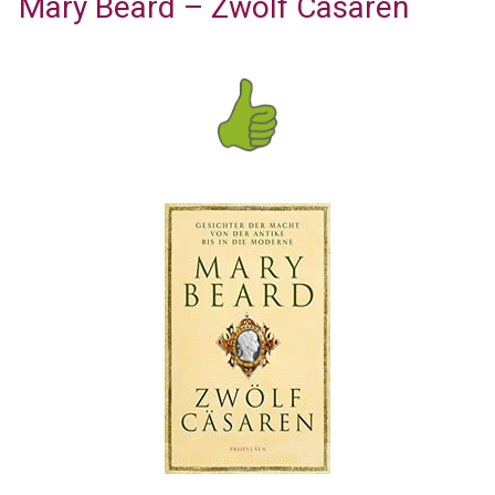
Mary Beard – Zwölf Cäsaren