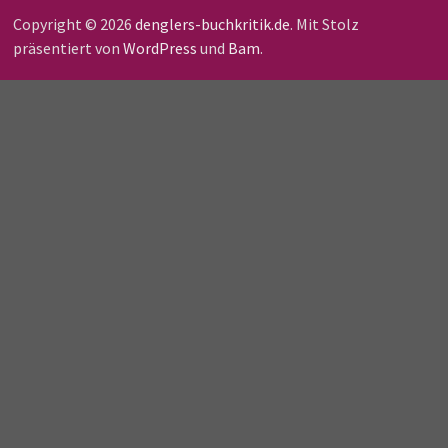
Copyright © 2026
denglers-buchkritik.de
. Mit Stolz
präsentiert von
WordPress
und
Bam
.