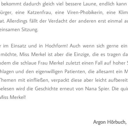
 bekommt dadurch gleich viel bessere Laune, endlich kann s
ürger, eine Katzenfrau, eine Viren-Phobikerin, eine Kl
t. Allerdings fällt der Verdacht der anderen erst einmal auf
einsamen Sitzung.
der im Einsatz und in Hochform! Auch wenn sich gerne ei
 möchte, Miss Merkel ist aber die Einzige, die es tragen d
chdem die schlaue Frau Merkel zuletzt einen Fall auf hoher 
agen und den eigenwilligen Patienten, die allesamt ein Mo
 Themen mit einfließen, verpackt diese aber leicht aufberei
Gelesen wird die Geschichte erneut von Nana Spier. Die qu
Miss Merkel!
Argon Hörbuch,