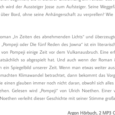
lich wird der Aussteiger Josse zum Aufsteiger. Seine Wegge
 über Bord, ohne seine Anhängerschaft zu verprellen? Wi
oman „In Zeiten des abnehmenden Lichts“ und überzeugte
 „Pompeji oder Die fünf Reden des Jowna“ ist ein literarisch
lt von Pompeji einige Zeit vor dem Vulkanausbruch. Eine er
h tatsächlich so abgespielt hat. Und auch wenn der Roman 
uch ein Spiegelbild unserer Zeit. Wenn man etwas weiter a
machten Klimawandel betrachtet, dann bekommt das Vorg
e einen glauben immer noch nicht daran, obwohl sich alles 
ehen. Gelesen wird „Pompeji“ von Ulrich Noethen. Einer 
 Noethen verleiht dieser Geschichte mit seiner Stimme groß
Argon Hörbuch, 2 MP3 C