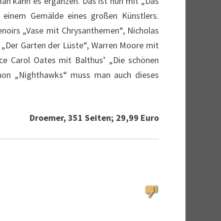
an kann es ergänzen. Das ist nun mit „Das
u einem Gemälde eines großen Künstlers.
Renoirs „Vase mit Chrysanthemen“, Nicholas
 „Der Garten der Lüste“, Warren Moore mit
ce Carol Oates mit Balthus’ „Die schönen
schon „Nighthawks“ muss man auch dieses
Droemer, 351 Seiten; 29,99 Euro