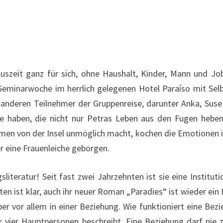
Auszeit ganz für sich, ohne Haushalt, Kinder, Mann und Job
r Seminarwoche im herrlich gelegenen Hotel Paraíso mit Sel
ie anderen Teilnehmer der Gruppenreise, darunter Anka, Suse 
 haben, die nicht nur Petras Leben aus den Fugen heben
men von der Insel unmöglich macht, kochen die Emotionen i
 eine Frauenleiche geborgen.
literatur! Seit fast zwei Jahrzehnten ist sie eine Institut
en ist klar, auch ihr neuer Roman „Paradies“ ist wieder ein
ber vor allem in einer Beziehung. Wie funktioniert eine Be
er vier Hauptpersonen beschreibt. Eine Beziehung darf nie 