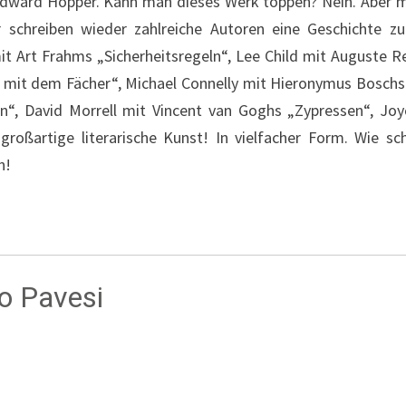
Edward Hopper. Kann man dieses Werk toppen? Nein. Aber m
schreiben wieder zahlreiche Autoren eine Geschichte z
mit Art Frahms „Sicherheitsregeln“, Lee Child mit Auguste 
 mit dem Fächer“, Michael Connelly mit Hieronymus Boschs
“, David Morrell mit Vincent van Goghs „Zypressen“, Joy
roßartige literarische Kunst! In vielfacher Form. Wie 
n!
o Pavesi