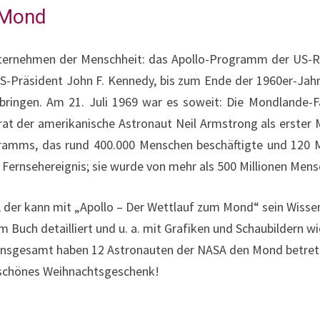
 Mond
nternehmen der Menschheit: das Apollo-Programm der US-
S-Präsident John F. Kennedy, bis zum Ende der 1960er-Jah
 bringen. Am 21. Juli 1969 war es soweit: Die Mondlande-
rat der amerikanische Astronaut Neil Armstrong als erste
amms, das rund 400.000 Menschen beschäftigte und 120 Mi
 Fernsehereignis; sie wurde von mehr als 500 Millionen Mens
er kann mit „Apollo – Der Wettlauf zum Mond“ sein Wissen
m Buch detailliert und u. a. mit Grafiken und Schaubildern wi
Insgesamt haben 12 Astronauten der NASA den Mond betrete
in schönes Weihnachtsgeschenk!