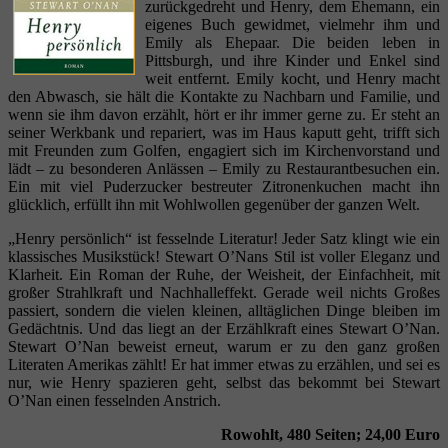
zurückgedreht und Henry, dem Ehemann, ein
eigenes Buch gewidmet, vielmehr ihm und
Emily als Ehepaar. Die beiden leben in
Pittsburgh, und ihre Kinder und Enkel sind
weit entfernt. Emily kocht, und Henry macht
den Abwasch, sie hält die Kontakte zu Nachbarn und Familie, und
wenn sie ihm davon erzählt, hört er ihr immer gerne zu. Er steht an
seiner Werkbank und repariert, was im Haus kaputt geht, trifft sich
mit Freunden zum Golfen, engagiert sich im Kirchenvorstand und
lädt – zu besonderen Anlässen – Emily zu Restaurantbesuchen ein.
Ein mit viel Puderzucker bestreuter Zitronenkuchen macht ihn
glücklich, erfüllt ihn mit Wohlwollen gegenüber der ganzen Welt.
„Henry persönlich“ ist fesselnde Literatur! Jeder Satz klingt wie ein
klassisches Musikstück! Stewart O’Nans Stil ist voller Eleganz und
Klarheit. Ein Roman der Ruhe, der Weisheit, der Einfachheit, mit
großer Strahlkraft und Nachhalleffekt. Gerade weil nichts Großes
passiert, sondern die vielen kleinen, alltäglichen Dinge bleiben im
Gedächtnis. Und das liegt an der Erzählkraft eines Stewart O’Nan.
Stewart O’Nan beweist erneut, warum er zu den ganz großen
Literaten Amerikas zählt! Er hat immer etwas zu erzählen, und sei es
nur, wie Henry spazieren geht, selbst das bekommt bei Stewart
O’Nan einen fesselnden Anstrich.
Rowohlt, 480 Seiten; 24,00 Euro