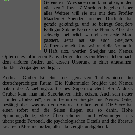
Gebäude in Wiesbaden und kündigt an, in den
nächsten 7 Tagen 7 Morde zu begehen. Über
alles Weitere will sie nur mit dem Profiler
Maarten S. Sneijder sprechen. Doch der hat
gerade gekündigt, und so befragt Sneijders
Kollegin Sabine Nemez die Nonne. Aber die
schweigt beharrlich – und der erste Mord
passiert. Jetzt hat sie auch Sneijders
Aufmerksamkeit. Und während die Nonne in
U-Haft sitzt, werden Sneijder und Nemez
Opfer eines raffinierten Plans, der gnadenlos ein Menschleben nach
dem anderen fordert und dessen Ursprung in einer grausamen,
dunklen Vergangenheit liegt …
Andreas Gruber ist einer der genialsten Thrillerautoren im
deutschsprachigen Raum! Die Kultermittler Sneijder und Nemez
haben die Anziehungskraft eines Supermagneten! Bei Andreas
Gruber kann man mit Superlativen nicht geizen. Auch sein neuer
Thriller „Todesmal“, der fünfte in der Sneijder-und-Nemez-Reihe,
bestätigt alles, was man von Andreas Gruber kennt. Die Story hat
einen sofort und die Seiten fliegen nur so dahin. Hohe
Spannungsdichte, viele Überraschungen und Wendungen, das
überragende Personal, die psychologischen Details und die überaus
kreativen Mordmethoden, alles überzeugt durchgehend.