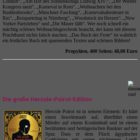
London“, „Am Hof des Sonnenkönigs Ludwig XIV.“, „Der Wiener
Kongress tanzt“, „Karneval in Rom“, „Weihnachten bei den
Buddenbrooks“, „Münchner Fasching“, „Karnevalsabenteuer in
Rio“, „Reisparteitag in Nürnberg“, „Woodstock im Herzen“, „New
Yorker Partyleben“ und „Die Mauer fällt“. Wer noch schnell ein
mächtig schönes Weihnachtsgeschenk braucht, der kann mit diesem
Prachtband nichts falsch machen. „Das Buch der Feste“ ist wahrlich
ein festliches Buch mit spannenden Texten und schönen Bildern!
Propyläen, 400 Seiten; 48,00 Euro
Hörbuch der Woche
Agatha Christie
Die große Hercule-Poirot-Edition
Hercule Poirot ist in seinem Element: Er klärt
einen Juwelenraub auf, überführt einen
Mörder auf einem Kostümball und ist einem
berühmten und betrügerischen Bankier auf der
Spur. Dass er dem Fluch ägyptischer
Gottkönige mit seiner nüchternen Logik