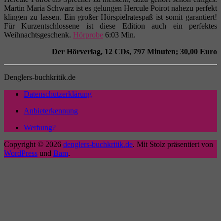
Martin Maria Schwarz ist es gelungen Hercule Poirot nahezu perfekt
klingen zu lassen. Ein großer Hörspielratespaß ist somit garantiert!
Für Kurzentschlossene ist diese Edition auch ein perfektes
Weihnachtsgeschenk.
Hörprobe
6:03 Min.
Der Hörverlag, 12 CDs, 797 Minuten; 30,00 Euro
Denglers-buchkritik.de
Datenschutzerklärung
Anbieterkennung
Werbung?
Copyright © 2026
denglers-buchkritik.de
. Mit Stolz präsentiert von
WordPress
und
Bam
.