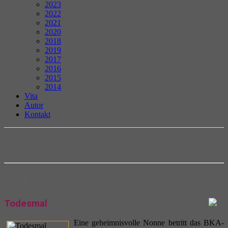
2023
2022
2021
2020
2018
2019
2017
2016
2015
2014
Vita
Autor
Kontakt
Kolumne vom 23.12.2019 – Nr.592
Andreas Gruber
Todesmal
Eine geheimnisvolle Nonne betritt das BKA-