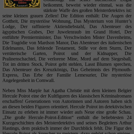
beikommt, beweist wieder einmal, was die
stärkste Waffe des großen Meisterdetektivs ist:
seine kleinen grauen Zellen! Die Edition enthält: Die Augen der
Gottheit, Die mysteriöse Wohnung, Das Mysterium von Hunter’s
Lodge, Der raffinierte Aktiendiebstahl, Das Abenteuer des
ägyptischen Grabes, Der Juwelenraub im Grand Hotel, Der
entführte Premierminister, Das Verschwinden Mister Davenheims,
Die Tragödie von Mardson Manor, Das Abenteuer des italienischen
Edelmanns, Das fehlende Testament, Stille vor dem Sturm, Der
verräterische Garten, Poirot und der Kidnapper, Die
Pralinenschachtel, Die verlorene Mine, Mord auf dem Siegesball,
Tot im dritten Stock, Poirot geht stehlen, Lasst Blumen sprechen,
Das Abenteuer des Kreuzkönigs, Das Geheimnis des Plymouth-
Express, Das Erbe der Familie Lemesurier, Die mysteriöse
Angelegenheit in Cornwall.
Neben Miss Marple hat Agatha Christie mit dem kleinen Belgier
Hercule Poirot eine der Kultfiguren des klassischen Kriminalromans
erschaffen! Generationen von Autorinnen und Autoren haben sich
an diesen beiden Figuren orientiert. Hercule Poirot im detektivischen
Einsatz zu erleben ist immer wieder aufs Neue eine große Schau.
„Die große Hercule-Poirot-Edition“ enthält die beliebtesten 24
Kurzgeschichten des Meisterdetektivs und seines Begleiters Arthur
Hastings, dem praktisch immer der Durchblick fehlt. Die Figur des
Hercule Poirot als Sprecher zu meistern, dazu gehört schon einiges.