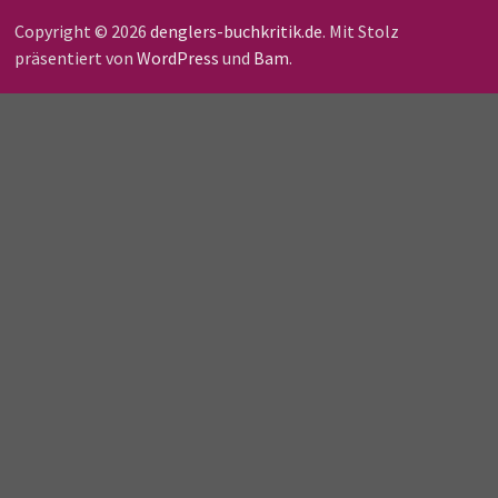
Copyright © 2026
denglers-buchkritik.de
. Mit Stolz
präsentiert von
WordPress
und
Bam
.