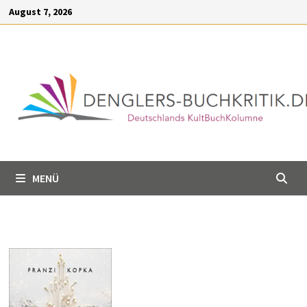
Inhalt
Zum
August 7, 2026
springen
Inhalt
springen
MENÜ