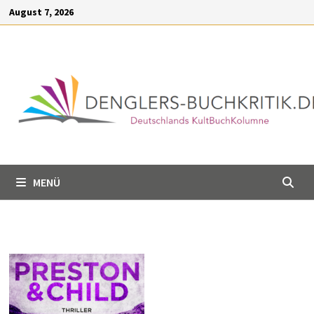
Inhalt
Zum
August 7, 2026
springen
Inhalt
springen
MENÜ