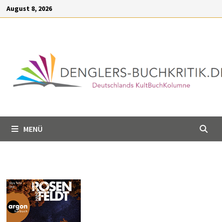
Inhalt
Zum
August 8, 2026
springen
Inhalt
springen
MENÜ