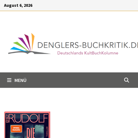
Inhalt
Zum
August 6, 2026
springen
Inhalt
springen
MENÜ