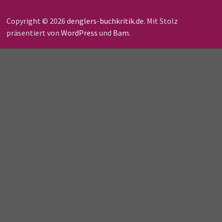
Copyright © 2026
denglers-buchkritik.de
. Mit Stolz
präsentiert von
WordPress
und
Bam
.