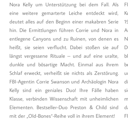
Nora Kelly um Unterstützung bei dem Fall. Als
F
eine weitere gemarterte Leiche entdeckt wird,
K
deutet alles auf den Beginn einer makabren Serie
1
hin. Die Ermittlungen führen Corrie und Nora in
A
entlegene Canyons und zu Ruinen, von denen es
N
heißt, sie seien verflucht. Dabei stoßen sie auf
D
längst vergessene Rituale – und auf eine uralte,
b
dunkle und bösartige Macht. Einmal aus ihrem
b
Schlaf erweckt, verheißt sie nichts als Zerstörung.
u
FBI-Agentin Corrie Swanson und Archäologin Nora
d
Kelly sind ein geniales Duo! Ihre Fälle haben
s
Klasse, verbinden Wissenschaft mit unheimlichen
m
Elementen. Bestseller-Duo Preston & Child sind
d
mit der „Old-Bones“-Reihe voll in ihrem Element!
F