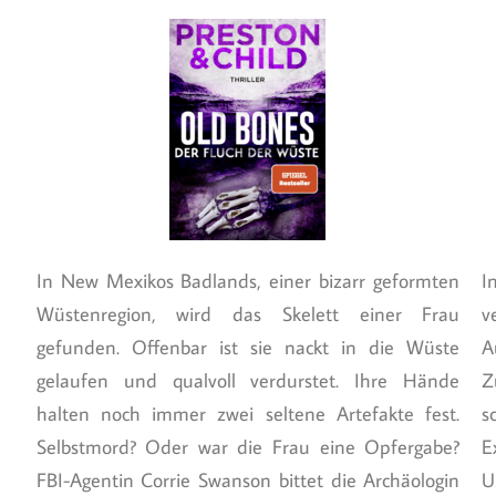
In New Mexikos Badlands, einer bizarr geformten
I
Wüstenregion, wird das Skelett einer Frau
v
gefunden. Offenbar ist sie nackt in die Wüste
A
gelaufen und qualvoll verdurstet. Ihre Hände
Z
halten noch immer zwei seltene Artefakte fest.
s
Selbstmord? Oder war die Frau eine Opfergabe?
E
FBI-Agentin Corrie Swanson bittet die Archäologin
U