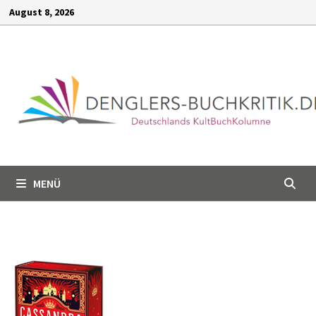
Inhalt
Zum
August 8, 2026
springen
Inhalt
springen
MENÜ