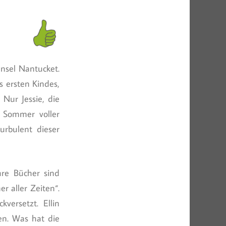
Insel Nantucket.
s ersten Kindes,
 Nur Jessie, die
r Sommer voller
turbulent dieser
hre Bücher sind
r aller Zeiten“.
versetzt. Ellin
en. Was hat die