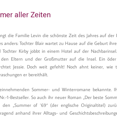
er aller Zeiten
ngt die Familie Levin die schönste Zeit des Jahres auf der 
s anders: Tochter Blair wartet zu Hause auf die Geburt ihre
 Tochter Kirby jobbt in einem Hotel auf der Nachbarinsel.
 den Eltern und der Großmutter auf die Insel. Ein öde
ürchtet Jessie. Doch weit gefehlt! Noch ahnt keiner, wie 
schungen er bereithält.
hre einnehmenden Sommer- und Winterromane bekannte. I
r.-1-Bestseller. So auch ihr neuer Roman „Der beste Somme
 den „Summer of ’69“ (der englische Originaltitel) zurück
rragend anhand ihrer Alltags- und Geschichtsbeschreibung