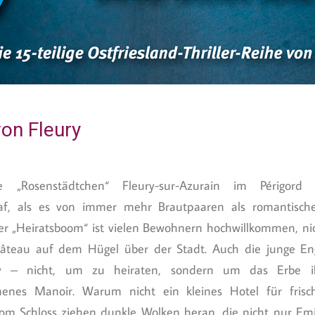
on Fleury
e „Rosenstädtchen“ Fleury-sur-Azurain im Périgor
af, als es von immer mehr Brautpaaren als romantische
er „Heiratsboom“ ist vielen Bewohnern hochwillkommen, ni
hâteau auf dem Hügel über der Stadt. Auch die junge Eng
y – nicht, um zu heiraten, sondern um das Erbe ih
enes Manoir. Warum nicht ein kleines Hotel für frisch
m Schloss ziehen dunkle Wolken heran, die nicht nur Emil