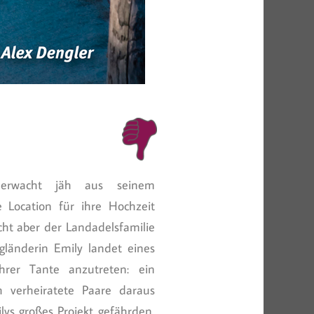
d erwacht jäh aus seinem
 Location für ihre Hochzeit
cht aber der Landadelsfamilie
länderin Emily landet eines
rer Tante anzutreten: ein
 verheiratete Paare daraus
ys großes Projekt gefährden,