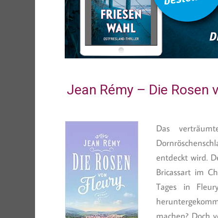
Jean Rémy – Die Rosen v
Das verträumt
Dornröschenschl
entdeckt wird. D
Bricassart im C
Tages in Fleur
heruntergekomm
machen? Doch vo