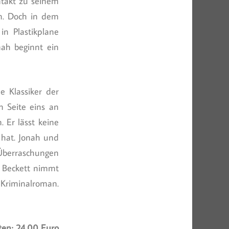
ntakt zu seinem
n. Doch in dem
in Plastikplane
nah beginnt ein
 Klassiker der
on Seite eins an
. Er lässt keine
 hat. Jonah und
Überraschungen
n Beckett nimmt
riminalroman.
ten; 24,00 Euro