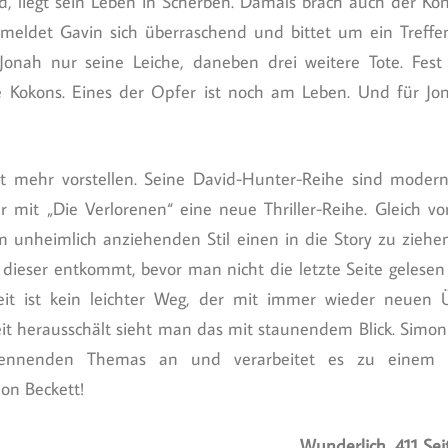
d, liegt sein Leben in Scherben. Damals brach auch der Ko
meldet Gavin sich überraschend und bittet um ein Treffe
Jonah nur seine Leiche, daneben drei weitere Tote. Fest 
ie Kokons. Eines der Opfer ist noch am Leben. Und für Jo
 mehr vorstellen. Seine David-Hunter-Reihe sind moderne
 er mit „Die Verlorenen“ eine neue Thriller-Reihe. Gleich v
m unheimlich anziehenden Stil einen in die Story zu ziehen
ieser entkommt, bevor man nicht die letzte Seite gelesen
it ist kein leichter Weg, der mit immer wieder neuen 
rheit herausschält sieht man das mit staunendem Blick. Simo
rennenden Themas an und verarbeitet es zu einem K
on Beckett!
Wunderlich, 411 Sei