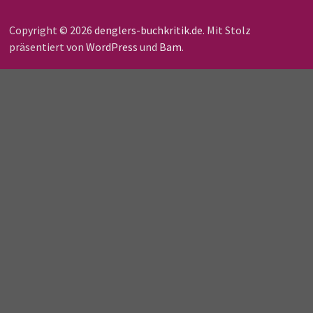
Copyright © 2026
denglers-buchkritik.de
. Mit Stolz
präsentiert von
WordPress
und
Bam
.