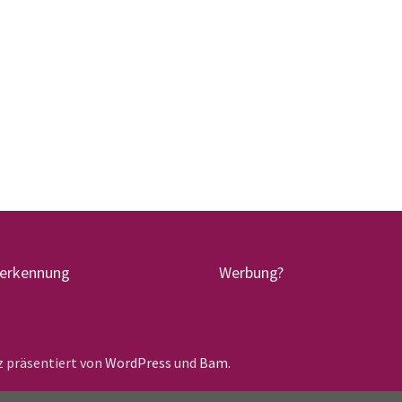
terkennung
Werbung?
lz präsentiert von
WordPress
und
Bam
.