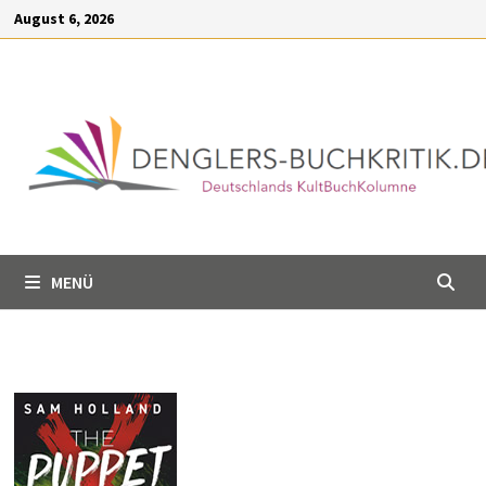
Inhalt
Zum
August 6, 2026
springen
Inhalt
springen
MENÜ