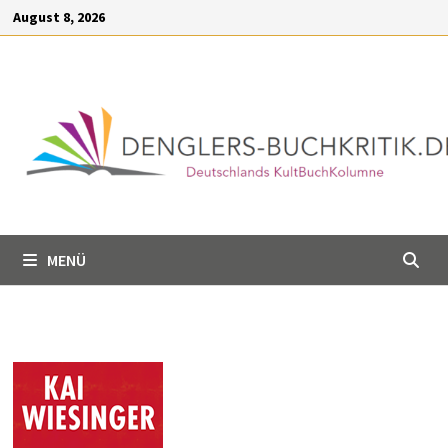
Inhalt
Zum
August 8, 2026
springen
Inhalt
springen
MENÜ