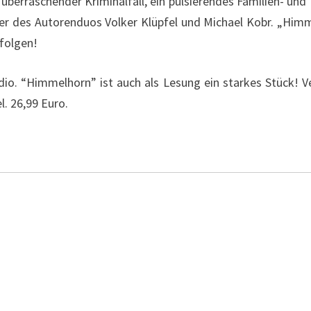
überraschender Kriminalfall, ein pulsierendes Familien- und
ller des Autorenduos Volker Klüpfel und Michael Kobr. „Him
 folgen!
dio. “Himmelhorn” ist auch als Lesung ein starkes Stück! Ve
l. 26,99 Euro.