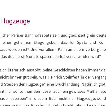
 Flugzeuge
cher Pariser Bahnhofsspatz sein und gleichzeitig ein deu
t einer geheimen Etage geben, das für Spatz und Komm
baut worden ist? Und vor allem: Kann an einem verborgene
n, das doch erst Monate später spurlos verschwinden wird?
r sich literarisch austobt. Seine Geschichten haben immer d
nicht immer gut sein, was Heinrich Steinfest in der Vergang
d Sterben der Flugzeuge“ eine Bruchlandung. Natürlich gibt 
sant, nur sollte man dem Leser auch ein gewisses Maß an Sp
eider „sterben“ in diesem Buch nicht nur Flugzeuge, son
ch verquatschen. Er schreibt und schreibt, ohne dass dabei