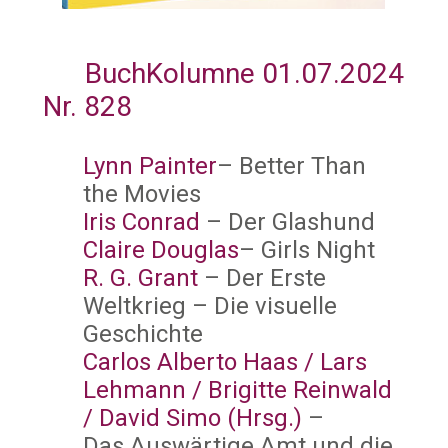
BuchKolumne 01.07.2024
Nr. 828
Lynn Painter
– Better Than
the Movies
Iris Conrad
– Der Glashund
Claire Douglas
– Girls Night
R. G. Grant
– Der Erste
Weltkrieg – Die visuelle
Geschichte
Carlos Alberto Haas / Lars
Lehmann / Brigitte Reinwald
/ David Simo (Hrsg.)
–
Das Auswärtige Amt und die