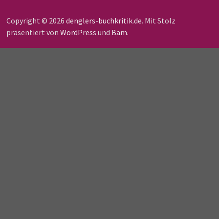
Copyright © 2026
denglers-buchkritik.de
. Mit Stolz
präsentiert von
WordPress
und
Bam
.