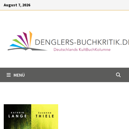
Inhalt
Zum
August 7, 2026
springen
Inhalt
springen
MENÜ