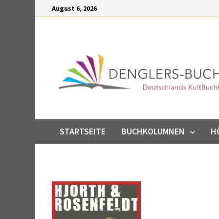
Inhalt
Zum
August 6, 2026
springen
Inhalt
springen
STARTSEITE
BUCHKOLUMNEN
H