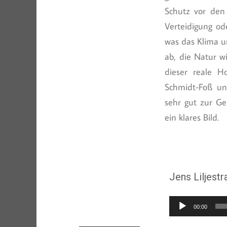
Schutz vor den
Verteidigung od
was das Klima un
ab, die Natur w
dieser reale H
Schmidt-Foß un
sehr gut zur G
ein klares Bild.
Jens Liljest
Audio-
00:00
Player