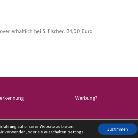
ver erhältlich bei S. Fischer, 24,00 Euro
terkennung
Werbung?
rfahrung auf unserer Website zu bieten.
lz präsentiert von
WordPress
und
Bam
.
Zustimmen
wir verwenden, oder sie ausschalten
settings
.