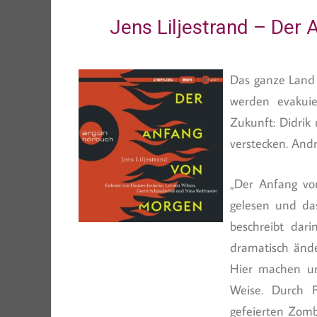
Jens Liljestrand – Der
Das ganze Land 
werden evakuie
Zukunft: Didrik
verstecken. And
„Der Anfang vo
gelesen und das
beschreibt dar
dramatisch ände
Hier machen un
Weise. Durch 
gefeierten Zomb