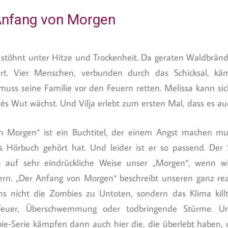
 Anfang von Morgen
stöhnt unter Hitze und Trockenheit. Da geraten Waldbrände
rt. Vier Menschen, verbunden durch das Schicksal, kä
 muss seine Familie vor den Feuern retten. Melissa kann si
rés Wut wächst. Und Vilja erlebt zum ersten Mal, dass es a
n Morgen“ ist ein Buchtitel, der einem Angst machen 
 Hörbuch gehört hat. Und leider ist er so passend. Der 
in auf sehr eindrückliche Weise unser „Morgen“, wenn wi
rn. „Der Anfang von Morgen“ beschreibt unseren ganz re
s nicht die Zombies zu Untoten, sondern das Klima killt
Feuer, Überschwemmung oder todbringende Stürme. Un
ie-Serie kämpfen dann auch hier die, die überlebt haben