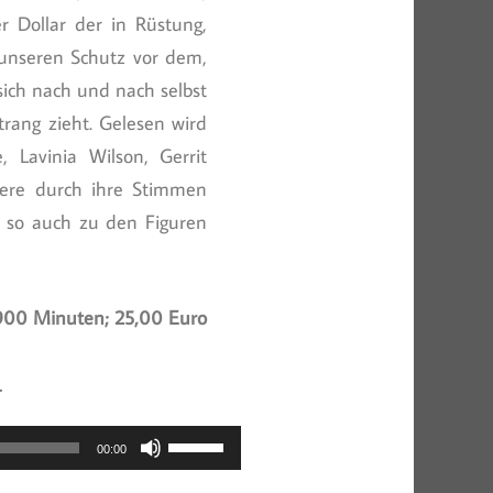
 Dollar der in Rüstung,
 unseren Schutz vor dem,
sich nach und nach selbst
rang zieht. Gelesen wird
 Lavinia Wilson, Gerrit
tere durch ihre Stimmen
 so auch zu den Figuren
900 Minuten; 25,00 Euro
.
Pfeiltasten
00:00
Hoch/Runter