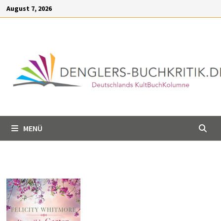
Inhalt
Zum
August 7, 2026
springen
Inhalt
springen
MENÜ