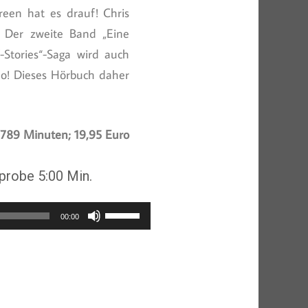
green hat es drauf! Chris
. Der zweite Band „Eine
Stories“-Saga wird auch
no! Dieses Hörbuch daher
789 Minuten; 19,95 Euro
probe 5:00 Min.
Pfeiltasten
00:00
Hoch/Runter
benutzen,
um
die