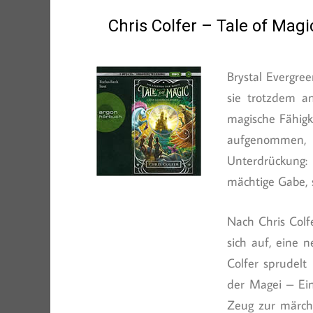
Chris Colfer – Tale of Ma
Brystal Evergre
sie trotzdem an
magische Fähigk
aufgenommen, w
Unterdrückung:
mächtige Gabe, s
Nach Chris Colf
sich auf, eine n
Colfer sprudelt
der Magei – Ei
Zeug zur märch