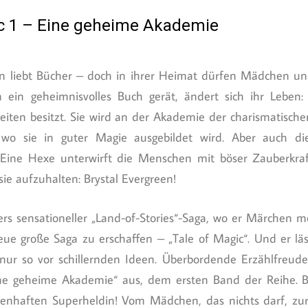
gic 1 – Eine geheime Akademie
en liebt Bücher – doch in ihrer Heimat dürfen Mädchen und
 ein geheimnisvolles Buch gerät, ändert sich ihr Leben: B
eiten besitzt. Sie wird an der Akademie der charismatis
o sie in guter Magie ausgebildet wird. Aber auch di
 Eine Hexe unterwirft die Menschen mit böser Zauberkraf
ie aufzuhalten: Brystal Evergreen!
ers sensationeller „Land-of-Stories“-Saga, wo er Märchen m
eue große Saga zu erschaffen – „Tale of Magic“. Und er läs
 nur so vor schillernden Ideen. Überbordende Erzählfreud
ne geheime Akademie“ aus, dem ersten Band der Reihe. Br
enhaften Superheldin! Vom Mädchen, das nichts darf, zur