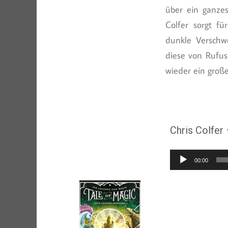
über ein ganzes
Colfer sorgt f
dunkle Verschw
diese von Rufus
wieder ein große
Chris Colfer
Audio-
00:00
Player