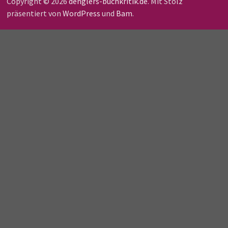
Copyright © 2026
denglers-buchkritik.de
. Mit Stolz
präsentiert von
WordPress
und
Bam
.