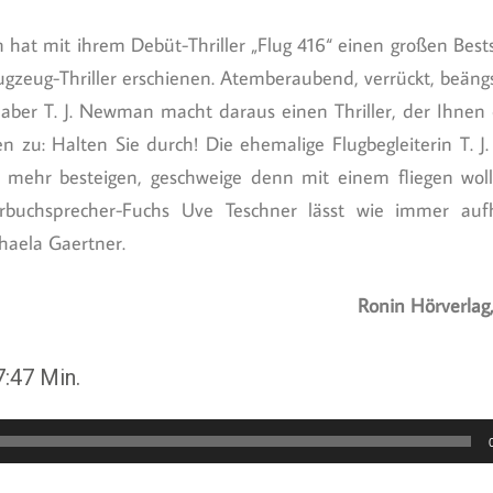
hat mit ihrem Debüt-Thriller „Flug 416“ einen großen Bestse
flugzeug-Thriller erschienen. Atemberaubend, verrückt, beäng
, aber T. J. Newman macht daraus einen Thriller, der Ihnen 
en zu: Halten Sie durch! Die ehemalige Flugbegleiterin T. 
ug mehr besteigen, geschweige denn mit einem fliegen wol
rbuchsprecher-Fuchs Uve Teschner lässt wie immer aufh
aela Gaertner.
Ronin Hörverlag
:47 Min.