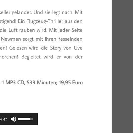
ller gelandet. Und sie legt nach. Mit
stigend! Ein Flugzeug-Thriller aus den
die Luft rauben wird. Mit jeder Seite
J. Newman sorgt mit ihren fesselnden
len! Gelesen wird die Story von Uve
orchen! Begleitet wird er von der
, 1 MP3 CD, 539 Minuten; 19,95 Euro
Pfeiltasten
07:47
Hoch/Runter