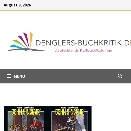
Inhalt
Zum
August 9, 2026
springen
Inhalt
springen
MENÜ