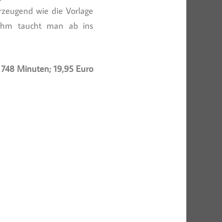
rzeugend wie die Vorlage
 ihm taucht man ab ins
 748 Minuten; 19,95 Euro
n
er
e