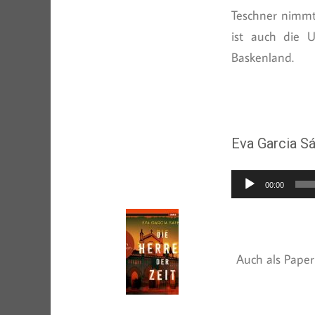
Teschner nimmt 
ist auch die 
Baskenland.
Eva Garcia S
Audio-
00:00
Player
Auch als Paperb