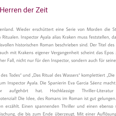
Herren der Zeit
kenland. Wieder erschüttert eine Serie von Morden die St
n Ritualen. Inspector Ayala alias Kraken muss feststellen, d
vollen historischen Roman beschrieben sind. Der Titel des
 auch mit Krakens eigener Vergangenheit scheint das Epo
her Fall, nicht nur für den Inspector, sondern auch für seine
e des Todes“ und „Das Ritual des Wassers“ komplettiert „Die
ie um Inspector Ayala. Die Spanierin Eva Garcia Sáenz macht
r aufgehört hat. Hochklassige Thriller-Litera
otenzial! Die Idee, des Romans im Roman ist gut gelunge
en erzählt. Einen spannenden Thriller und einen ebenso 
schung, die bis zum Ende überzeugt. Mit einer Auflösung,