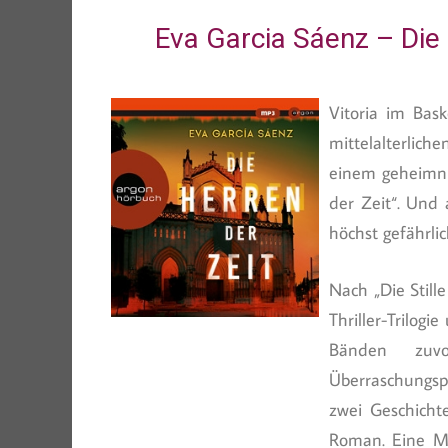
Eva Garcia Sáenz – Die 
Vitoria im Bas
mittelalterliche
einem geheimnis
der Zeit“. Und
höchst gefährlic
Nach „Die Still
Thriller-Trilog
Bänden zuvo
Überraschungsp
zwei Geschicht
Roman. Eine Mi