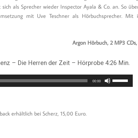
sich als Sprecher wieder Inspector Ayala & Co. an. So übe
Umsetzung mit Uve Teschner als Hörbuchsprecher. Mit
Argon Hörbuch, 2 MP3 CDs,
áenz – Die Herren der Zeit – Hörprobe 4:26 Min.
Pfeiltaste
00:00
Hoch/Runt
benutzen,
um
ack erhältlich bei Scherz, 15,00 Euro.
die
Lautstärk
zu