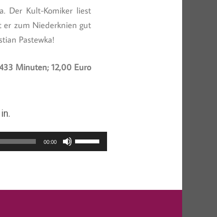
. Der Kult-Komiker liest
mt er zum Niederknien gut
tian Pastewka!
 433 Minuten; 12,00 Euro
in.
Pfeiltasten
00:00
Hoch/Runter
benutzen,
um
die
Lautstärke