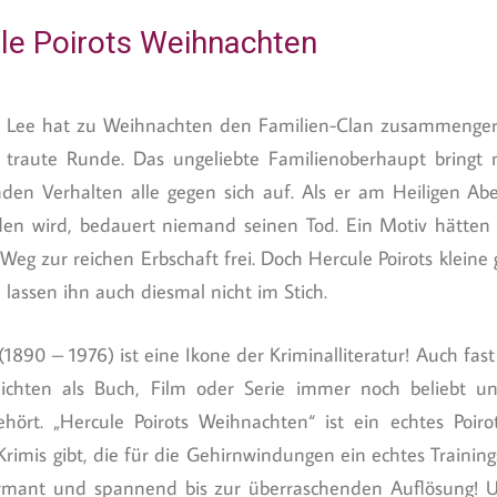
ule Poirots Weihnachten
 Lee hat zu Weihnachten den Familien-Clan zusammengeru
 traute Runde. Das ungeliebte Familienoberhaupt bringt
den Verhalten alle gegen sich auf. Als er am Heiligen Ab
den wird, bedauert niemand seinen Tod. Ein Motiv hätten
Weg zur reichen Erbschaft frei. Doch Hercule Poirots kleine
lassen ihn auch diesmal nicht im Stich.
(1890 – 1976) ist eine Ikone der Kriminalliteratur! Auch fa
hichten als Buch, Film oder Serie immer noch beliebt u
ört. „Hercule Poirots Weihnachten“ ist ein echtes Poiro
Krimis gibt, die für die Gehirnwindungen ein echtes Traini
armant und spannend bis zur überraschenden Auflösung! 