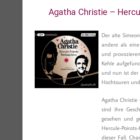
Agatha Christie – Herc
Der alte Simeon
andere als eine
und provozieren
Kehle aufgefun
und nun ist der 
Hochtouren und 
Agatha Christie 
sind ihre Gesc
gesehen und geh
Hercule-Poirots-
dieser Fall. Ch