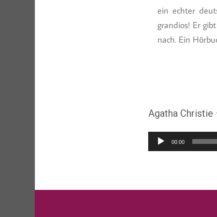
ein echter deut
grandios! Er gib
nach. Ein Hörbu
Agatha Christie
Audio-
00:00
Player