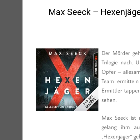
Max Seeck – Hexenjäg
Der Mörder geht
Trilogie nach. 
Opfer – allesam
Team ermitteln
Ermittler tappen
sehen.
Max Seeck ist 
gelang ihm auc
„Hexenjäger“ ge