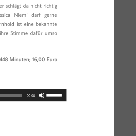
schlägt da nicht richtig
ssica Niemi darf gerne
nhold ist eine bekannte
, ihre Stimme dafür umso
 448 Minuten; 16,00 Euro
Pfeiltasten
00:00
Hoch/Runter
benutzen,
um
die